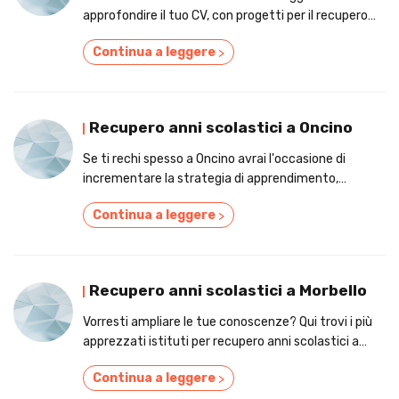
approfondire il tuo CV, con progetti per il recupero
anni scolastici!
Continua a leggere
>
Recupero anni scolastici a Oncino
Se ti rechi spesso a Oncino avrai l'occasione di
incrementare la strategia di apprendimento,
attraverso alcuni servizi per il recupero anni
Continua a leggere
>
scolastici!
Recupero anni scolastici a Morbello
Vorresti ampliare le tue conoscenze? Qui trovi i più
apprezzati istituti per recupero anni scolastici a
Morbello
Continua a leggere
>