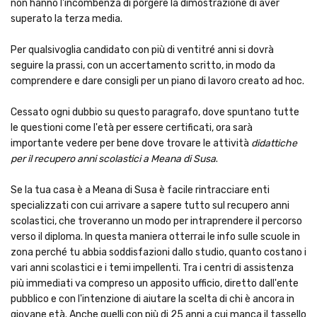
non hanno l'incombenza di porgere la dimostrazione di aver
superato la terza media.
Per qualsivoglia candidato con più di ventitré anni si dovrà
seguire la prassi, con un accertamento scritto, in modo da
comprendere e dare consigli per un piano di lavoro creato ad hoc.
Cessato ogni dubbio su questo paragrafo, dove spuntano tutte
le questioni come l'età per essere certificati, ora sarà
importante vedere per bene dove trovare le attività
didattiche
per il recupero anni scolastici a Meana di Susa
.
Se la tua casa è a Meana di Susa è facile rintracciare enti
specializzati con cui arrivare a sapere tutto sul recupero anni
scolastici, che troveranno un modo per intraprendere il percorso
verso il diploma. In questa maniera otterrai le info sulle scuole in
zona perché tu abbia soddisfazioni dallo studio, quanto costano i
vari anni scolastici e i temi impellenti. Tra i centri di assistenza
più immediati va compreso un apposito ufficio, diretto dall'ente
pubblico e con l'intenzione di aiutare la scelta di chi è ancora in
giovane età. Anche quelli con più di 25 anni a cui manca il tassello