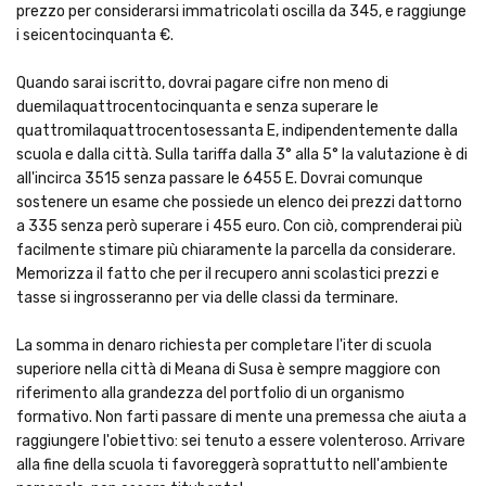
prezzo per considerarsi immatricolati oscilla da 345, e raggiunge
i seicentocinquanta €.
Quando sarai iscritto, dovrai pagare cifre non meno di
duemilaquattrocentocinquanta e senza superare le
quattromilaquattrocentosessanta E, indipendentemente dalla
scuola e dalla città. Sulla tariffa dalla 3° alla 5° la valutazione è di
all'incirca 3515 senza passare le 6455 E. Dovrai comunque
sostenere un esame che possiede un elenco dei prezzi dattorno
a 335 senza però superare i 455 euro. Con ciò, comprenderai più
facilmente stimare più chiaramente la parcella da considerare.
Memorizza il fatto che per il recupero anni scolastici prezzi e
tasse si ingrosseranno per via delle classi da terminare.
La somma in denaro richiesta per completare l'iter di scuola
superiore nella città di Meana di Susa è sempre maggiore con
riferimento alla grandezza del portfolio di un organismo
formativo. Non farti passare di mente una premessa che aiuta a
raggiungere l'obiettivo: sei tenuto a essere volenteroso. Arrivare
alla fine della scuola ti favoreggerà soprattutto nell'ambiente