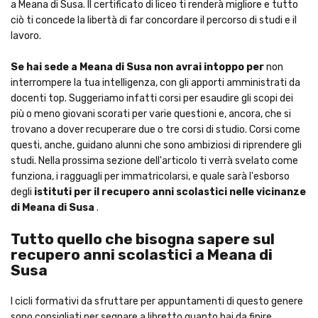
a Meana di Susa. Il certificato di liceo ti renderà migliore e tutto
ciò ti concede la libertà di far concordare il percorso di studi e il
lavoro.
Se hai sede a Meana di Susa non avrai intoppo per
non
interrompere la tua intelligenza, con gli apporti amministrati da
docenti top. Suggeriamo infatti corsi per esaudire gli scopi dei
più o meno giovani scorati per varie questioni e, ancora, che si
trovano a dover recuperare due o tre corsi di studio. Corsi come
questi, anche, guidano alunni che sono ambiziosi di riprendere gli
studi. Nella prossima sezione dell'articolo ti verrà svelato come
funziona, i ragguagli per immatricolarsi, e quale sarà l'esborso
degli
istituti per il recupero anni scolastici nelle vicinanze
di Meana di Susa
.
Tutto quello che bisogna sapere sul
recupero anni scolastici a Meana di
Susa
I cicli formativi da sfruttare per appuntamenti di questo genere
sono consigliati per segnare a libretto quanto hai da finire