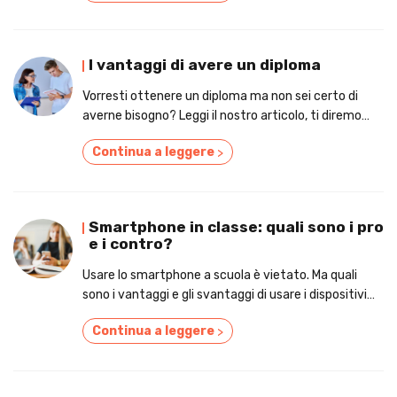
I vantaggi di avere un diploma
Vorresti ottenere un diploma ma non sei certo di
averne bisogno? Leggi il nostro articolo, ti diremo
perché conviene prenderlo!
Continua a leggere
>
Smartphone in classe: quali sono i pro
e i contro?
Usare lo smartphone a scuola è vietato. Ma quali
sono i vantaggi e gli svantaggi di usare i dispositivi
mobili in classe? Leggi l'articolo per scoprire pro e
Continua a leggere
>
contro