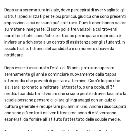
Dopo una scrematura iniziale, dove percepirai di aver vagliato gli
istituti specializzati per te più proficui, giudica che sono presenti
imposizioni a cui nessuno può sottrarsi. Questi oneri hanno valore
su materie insegnate. Ci sono poi altre variabili a cui troverai
caratteristiche specifiche, e il trucco per imparare ogni cosa è
inviare una richiesta a un centro di assistenza per gli studenti. In
assoluto, il tot di anni del candidato è un numero chiave da
notificare.
Dopo esserti assicurato l'età > di 18 anni, potrai recuperare
serenamente gli anni e cominciare nuovamente dalla tappa
intermedia che prevedi di portare a termine. Com'è logico che
sia, sarai spronato a inoltrare l'attestato, o una copia, di 3°
media. I candidati in divenire che si sono pentiti di aver lasciato la
scuola possono pensare di oliare gli ingranaggi con un quiz di
cultura generale e recuperare più anni in uno. Anche i disoccupati
che sono già entrati nel ventitreesimo anno di età verranno
esonerati da fornire all'istituto l'attestato delle scuole medie.