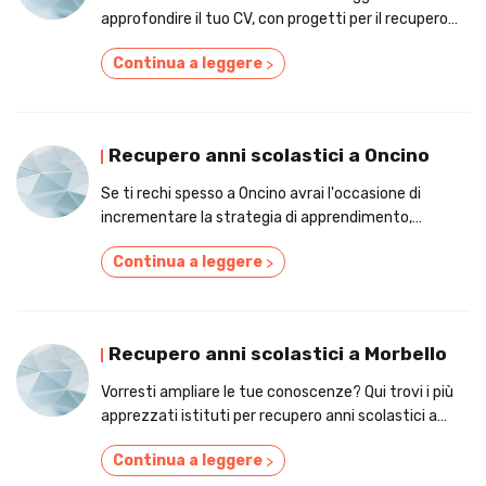
approfondire il tuo CV, con progetti per il recupero
anni scolastici!
Continua a leggere
>
Recupero anni scolastici a Oncino
Se ti rechi spesso a Oncino avrai l'occasione di
incrementare la strategia di apprendimento,
attraverso alcuni servizi per il recupero anni
Continua a leggere
>
scolastici!
Recupero anni scolastici a Morbello
Vorresti ampliare le tue conoscenze? Qui trovi i più
apprezzati istituti per recupero anni scolastici a
Morbello
Continua a leggere
>