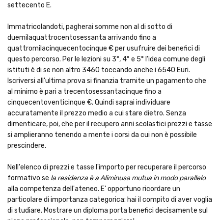
settecento E.
Immatricolandoti, pagherai somme non al di sotto di
duemilaquattrocentosessanta arrivando fino a
quattromilacinquecentocinque € per usufruire dei benefici di
questo percorso. Per le lezioni su 3°, 4° e 5° l'idea comune degli
istituti è di se non altro 3460 toccando anche i 6540 Euri.
Iscriversi all'ultima prova si finanzia tramite un pagamento che
al minimo è pari a trecentosessantacinque fino a
cinquecentoventicinque €. Quindi saprai individuare
accuratamente il prezzo medio a cui stare dietro. Senza
dimenticare, poi, che per il recupero anni scolastici prezzi e tasse
si amplieranno tenendo a mente i corsi da cui non è possibile
prescindere.
Nell'elenco di prezzi e tasse l'importo per recuperare il percorso
formativo se
la residenza è a Aliminusa mutua in modo parallelo
alla competenza dell'ateneo. E' opportuno ricordare un
particolare di importanza categorica: hai il compito di aver voglia
di studiare. Mostrare un diploma porta benefici decisamente sul