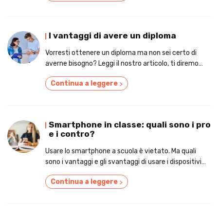
I vantaggi di avere un diploma
Vorresti ottenere un diploma ma non sei certo di
averne bisogno? Leggi il nostro articolo, ti diremo
perché conviene prenderlo!
Continua a leggere
>
Smartphone in classe: quali sono i pro
e i contro?
Usare lo smartphone a scuola è vietato. Ma quali
sono i vantaggi e gli svantaggi di usare i dispositivi
mobili in classe? Leggi l'articolo per scoprire pro e
Continua a leggere
>
contro