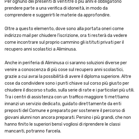
Per ognuno dei presenti di ventitré o più anni è obbligatorio
prendere parte a una verifica di idoneità, in modo da
comprendere e suggerirti le materie da approfondire.
Oltre a questo elemento, dove sono alla portata oneri come
indirizzo mail per chiudere l'iscrizione, ora ti resterà da vedere
come incontrare sul proprio cammino gli istituti privati per il
recupero anni scolastici a Aliminusa.
Anche in periferia di Aliminusa ci saranno soluzioni diverse per
venire a conoscenza di più cose sul recupero anni scolastici,
grazie a cui avrai la possibilità di avere il diploma superiore. Altre
cose da condividere sono i punti chiave sul corso più giusto per
chiudere il discorso studio, sulla serie di rate e i particolari più utili.
Tra i centri di assistenza con un traffico maggiore ti mettiamo
innanzi un servizio dedicato, guidato direttamente da enti
preposti del Comune e preparato per sostenere il percorso di
giovani alunni non ancora preparati. Persino i più grandi, che non
hanno finito le superiori bensì vogliosi di riprendere le classi
mancanti, potranno farcela.