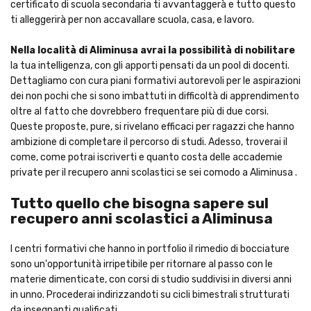
certificato di scuola secondaria ti avvantaggerà e tutto questo
ti alleggerirà per non accavallare scuola, casa, e lavoro.
Nella località di Aliminusa avrai la possibilità di nobilitare
la tua intelligenza, con gli apporti pensati da un pool di docenti.
Dettagliamo con cura piani formativi autorevoli per le aspirazioni
dei non pochi che si sono imbattuti in difficoltà di apprendimento
oltre al fatto che dovrebbero frequentare più di due corsi.
Queste proposte, pure, si rivelano efficaci per ragazzi che hanno
ambizione di completare il percorso di studi. Adesso, troverai il
come, come potrai iscriverti e quanto costa delle accademie
private per il recupero anni scolastici se sei comodo a Aliminusa .
Tutto quello che bisogna sapere sul
recupero anni scolastici a Aliminusa
I centri formativi che hanno in portfolio il rimedio di bocciature
sono un'opportunità irripetibile per ritornare al passo con le
materie dimenticate, con corsi di studio suddivisi in diversi anni
in unno. Procederai indirizzandoti su cicli bimestrali strutturati
da insegnanti qualificati.